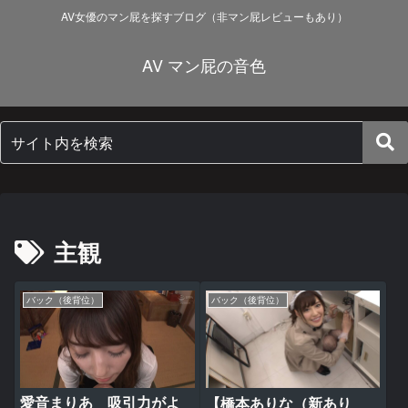
AV女優のマン屁を探すブログ（非マン屁レビューもあり）
AV マン屁の音色
主観
バック（後背位）
バック（後背位）
愛音まりあ 吸引力がよ
【橋本ありな（新あり